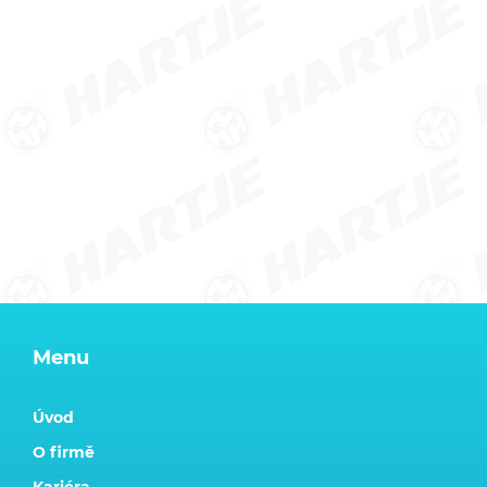
Menu
Úvod
O firmě