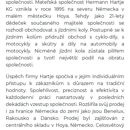
společnosti. Mateřská společnost Hermann Hartje
KG vznikla v roce 1895 na severu Německa v
malém městečku Hoya. Tehdy jako 21-letý
dědeček současného majitelé společnosti se
rozhodl obchodovat s jízdními koly. Postupně se k
jízdním kolům přidružil obchod s cyklo-díly, s
motocykly a skútry a díly na automobily a
motocykly. Nicméně jízdní kola zůstala pilířem
společnosti a tvoří největší podíl na obratu
společnosti.
Úspěch firmy Hartje spočívá v jejím individuálním
přístupu k zákazníkům s důrazem na tradiční
hodnoty. Spolehlivost, preciznost a efektivita v
každodenní práci nastartovaly v posledních
dekádách vzestup společnosti. Rozšířila svůj prodej
i za hranice Německa do zemí jako jsou Benelux,
Rakousko a Dánsko. Prodej byl zajišťován z
centrálního skladu v Hoya, Německo. Celosvětový